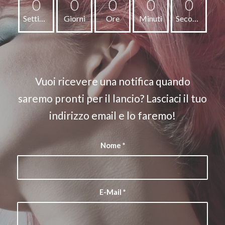
0
0
0
0
0
Settimane
Giorni
Ore
Minuti
Secondi
Vuoi ricevere una notifica quando
saremo pronti per il lancio? Lasciaci il tuo
indirizzo email e lo faremo!
Nome
*
E-Mail
*