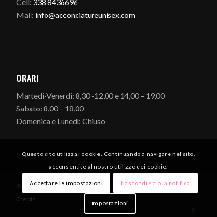
Cell:
338 8436696
Mail:
info@acconciatureunisex.com
ORARI
Martedi-Venerdi: 8,30 -12,00 e 14,00 – 19,00
Sabato: 8,00 – 18,00
Domenica e Lunedì: Chiuso
Questo sito utilizza i cookie. Continuando a navigare nel sito,
acconsentite al nostro utilizzo dei cookie.
Accettare le impostazioni
Nascondi solo la notifica
© Copyright - Acconciature Unisex - P.I. 07249950960 -
Policy Privacy
-
Credits
Impostazioni